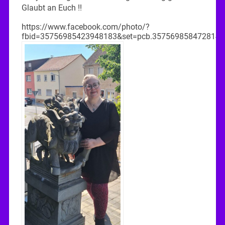
Glaubt an Euch !!
https://www.facebook.com/photo/?
fbid=35756985423948183&set=pcb.3575698584728147