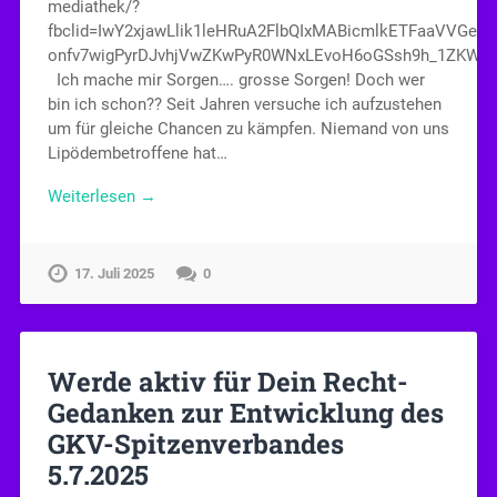
mediathek/?
fbclid=IwY2xjawLlik1leHRuA2FlbQIxMABicmlkETFaaVVGen
onfv7wigPyrDJvhjVwZKwPyR0WNxLEvoH6oGSsh9h_1ZKWtA
Ich mache mir Sorgen…. grosse Sorgen! Doch wer
bin ich schon?? Seit Jahren versuche ich aufzustehen
um für gleiche Chancen zu kämpfen. Niemand von uns
Lipödembetroffene hat…
Weiterlesen →
17. Juli 2025
0
Werde aktiv für Dein Recht-
Gedanken zur Entwicklung des
GKV-Spitzenverbandes
5.7.2025