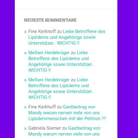
NEUESTE KOMMENTARE
Fine Kerkhoff
zu
Liebe Betroffene des
Lipödems und Angehörige sowie
Unterstützer.. WICHTIG !!
Mellani Heidekrüger
zu
Liebe
Betroffene des Lipödems und
Angehörige sowie Unterstützer..
WICHTIG !!
Mellani Heidekrüger
zu
Liebe
Betroffene des Lipödems und
Angehörige sowie Unterstützer..
WICHTIG !!
Fine Kerkhoff
zu
Gastbeitrag von
Mandy warum nerven viele von uns
Lipödemmenschen mit der Petition ??
Gabriela Siemer
zu
Gastbeitrag von
Mandy warum nerven viele von uns