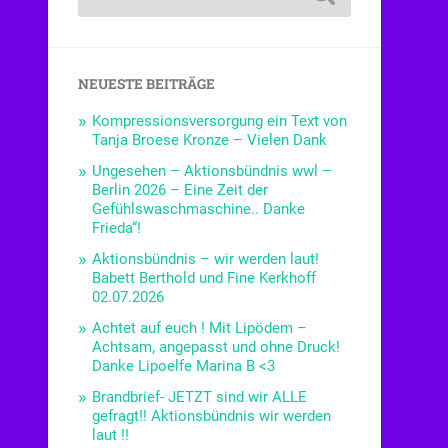
NEUESTE BEITRÄGE
Kompressionsversorgung ein Text von
Tanja Broese Kronze – Vielen Dank
Ungesehen – Aktionsbündnis wwl –
Berlin 2026 – Eine Zeit der
Gefühlswaschmaschine.. Danke
Frieda“!
Aktionsbündnis – wir werden laut!
Babett Berthold und Fine Kerkhoff
02.07.2026
Achtet auf euch ! Mit Lipödem –
Achtsam, angepasst und ohne Druck!
Danke Lipoelfe Marina B <3
Brandbrief- JETZT sind wir ALLE
gefragt!! Aktionsbündnis wir werden
laut !!