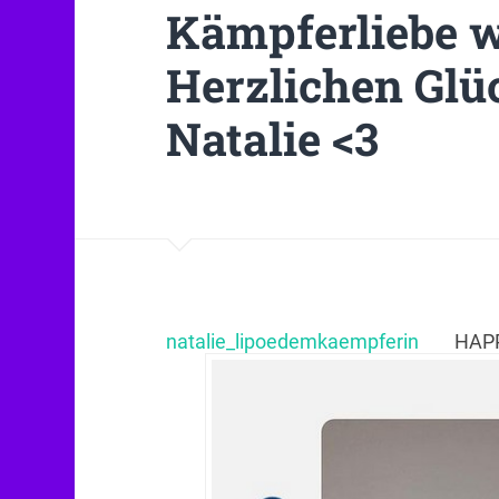
Kämpferliebe w
Herzlichen Glü
Natalie <3
natalie_lipoedemkaempferin
HAPP