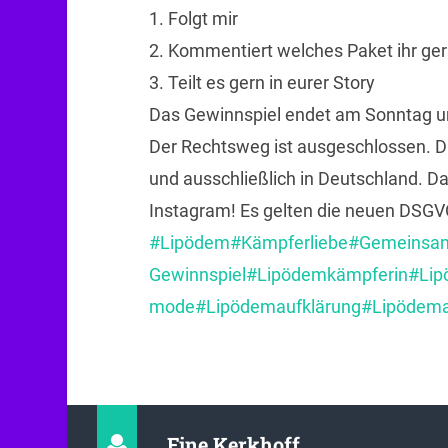
1. Folgt mir
2. Kommentiert welches Paket ihr ge
3. Teilt es gern in eurer Story
Das Gewinnspiel endet am Sonntag 
Der Rechtsweg ist ausgeschlossen. Di
und ausschließlich in Deutschland. D
Instagram! Es gelten die neuen DSG
#Lipödem
#Kämpferliebe
#Gemeinsa
Gewinnspiel
#Lipödemkämpferin
#Li
mode
#Lipödemaufklärung
#Lipödema
Fine Kerkhoff