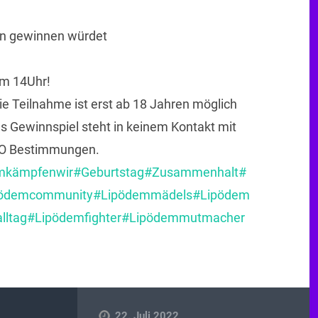
rn gewinnen würdet
um 14Uhr!
e Teilnahme ist erst ab 18 Jahren möglich
as Gewinnspiel steht in keinem Kontakt mit
VO Bestimmungen.
mkämpfenwir
#Geburtstag
#Zusammenhalt
#
pödemcommunity
#Lipödemmädels
#Lipödem
lltag
#Lipödemfighter
#Lipödemmutmacher
22. Juli 2022