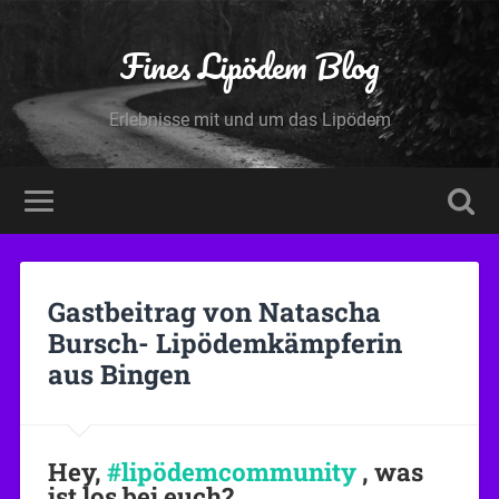
Fines Lipödem Blog
Erlebnisse mit und um das Lipödem
Gastbeitrag von Natascha
Bursch- Lipödemkämpferin
aus Bingen
Hey,
#lipödemcommunity
, was
ist los bei euch?