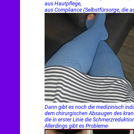
aus Hautpflege,
aus Compliance (Selbstfürsorge, die a
Dann gibt es noch die medizinisch ind
dem chirurgischen Absaugen des kran
die in erster Linie die Schmerzreduktio
Allerdings gibt es Probleme-