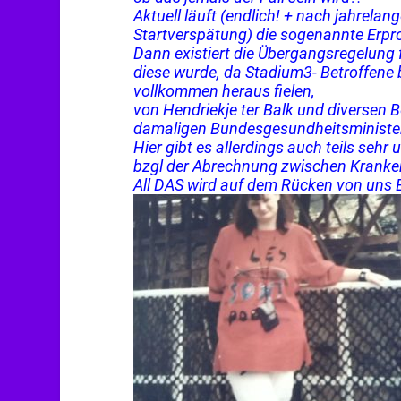
Aktuell läuft (endlich! + nach jahrela
Startverspätung) die sogenannte Erp
Dann existiert die Übergangsregelung 
diese wurde, da Stadium3- Betroffene be
vollkommen heraus fielen,
von Hendriekje ter Balk und diversen 
damaligen Bundesgesundheitsminister
Hier gibt es allerdings auch teils sehr
bzgl der Abrechnung zwischen Krank
All DAS wird auf dem Rücken von uns 