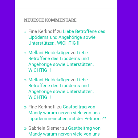
NEUESTE KOMMENTARE
Fine Kerkhoff
zu
Liebe Betroffene des
Lipödems und Angehörige sowie
Unterstützer.. WICHTIG !!
Mellani Heidekrüger
zu
Liebe
Betroffene des Lipödems und
Angehörige sowie Unterstützer..
WICHTIG !!
Mellani Heidekrüger
zu
Liebe
Betroffene des Lipödems und
Angehörige sowie Unterstützer..
WICHTIG !!
Fine Kerkhoff
zu
Gastbeitrag von
Mandy warum nerven viele von uns
Lipödemmenschen mit der Petition ??
Gabriela Siemer
zu
Gastbeitrag von
Mandy warum nerven viele von uns