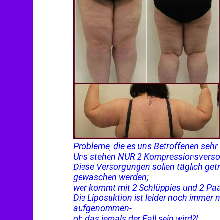
Probleme, die es uns Betroffenen seh
Uns stehen NUR 2 Kompressionsverso
Diese Versorgungen sollen täglich ge
gewaschen werden;
wer kommt mit 2 Schlüppies und 2 Paa
Die Liposuktion ist leider noch immer 
aufgenommen-
ob das jemals der Fall sein wird?!