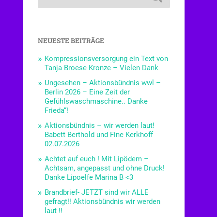
NEUESTE BEITRÄGE
Kompressionsversorgung ein Text von
Tanja Broese Kronze – Vielen Dank
Ungesehen – Aktionsbündnis wwl –
Berlin 2026 – Eine Zeit der
Gefühlswaschmaschine.. Danke
Frieda“!
Aktionsbündnis – wir werden laut!
Babett Berthold und Fine Kerkhoff
02.07.2026
Achtet auf euch ! Mit Lipödem –
Achtsam, angepasst und ohne Druck!
Danke Lipoelfe Marina B <3
Brandbrief- JETZT sind wir ALLE
gefragt!! Aktionsbündnis wir werden
laut !!