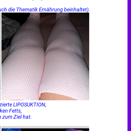
uch die Thematik Ernährung beinhaltet).
izierte LIPOSUKTION,
ken Fetts,
n zum Ziel hat.