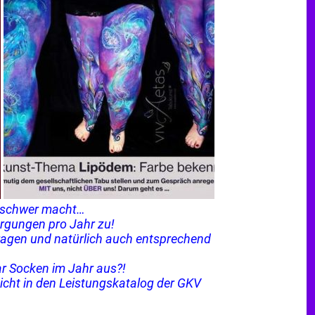
r schwer macht…
rgungen pro Jahr zu!
tragen und natürlich auch entsprechend
r Socken im Jahr aus?!
nicht in den Leistungskatalog der GKV