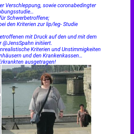
nger Verschleppung, sowie coronabedingter
robungsstudie…
für Schwerbetroffene;
i den Kriterien zur lip/leg- Studie
Betroffenen mit Druck auf den und mit dem
 @JensSpahn initiiert.
 unrealistische Kriterien und Unstimmigkeiten
enhäusern und den Krankenkassen…
Erkrankten ausgetragen!