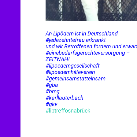
An Lipödem ist in Deutschland
#jedezehntefrau
erkrankt
und wir Betroffenen fordern und erwar
#einebedarfsgerechteversorgung
–
ZEITNAH!
#lipoedemgesellschaft
#lipoedemhilfeverein
#gemeinsamstatteinsam
#gba
#bmg
#karllauterbach
#gkv
#liptreffosnabrück